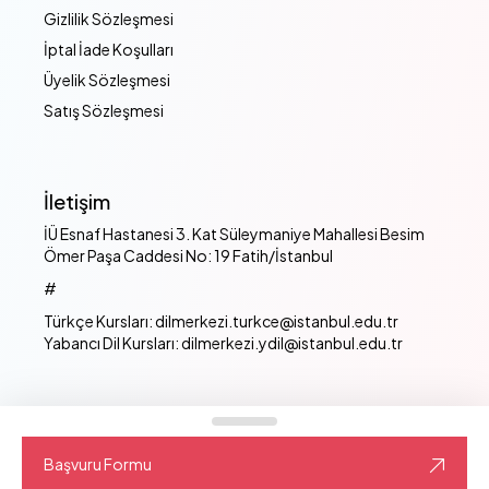
Gizlilik Sözleşmesi
İptal İade Koşulları
Üyelik Sözleşmesi
Satış Sözleşmesi
İletişim
İÜ Esnaf Hastanesi 3. Kat Süleymaniye Mahallesi Besim
Ömer Paşa Caddesi No: 19 Fatih/İstanbul
#
Türkçe Kursları: dilmerkezi.turkce@istanbul.edu.tr
Yabancı Dil Kursları: dilmerkezi.ydil@istanbul.edu.tr
İstanbul Üniversitesi Dil Merkezi - © 2024 Tüm
hakları saklıdır.
Başvuru Formu