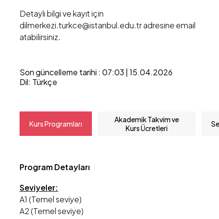
Detaylı bilgi ve kayıt için
dilmerkezi.turkce@istanbul.edu.tr adresine email
atabilirsiniz.
Son güncelleme tarihi : 07:03 | 15.04.2026
Dil: Türkçe
Akademik Takvim ve
Kurs Programları
Se
Kurs Ücretleri
Program Detayları
Seviyeler:
A1 (Temel seviye)
A2 (Temel seviye)