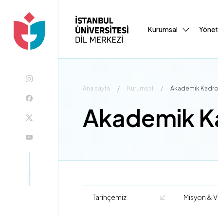
Kurumsal
Yöne
Ana sayfa
/
Kurumsal
/
Akademik Kadr
Akademik 
Tarihçemiz
Misyon & V