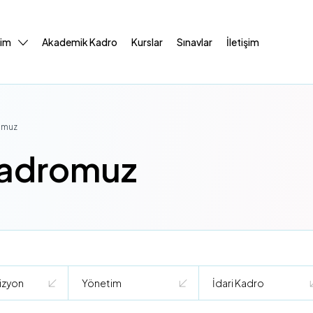
tim
Akademik Kadro
Kurslar
Sınavlar
İletişim
omuz
Kadromuz
izyon
Yönetim
İdari Kadro