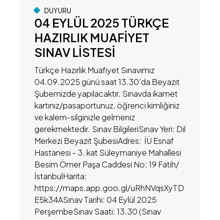
DUYURU
04 EYLÜL 2025 TÜRKÇE
HAZIRLIK MUAFİYET
SINAV LİSTESİ
Türkçe Hazırlık Muafiyet Sınavımız
04.09.2025 günü saat 13.30'da Beyazıt
Şubemizde yapılacaktır. Sınavda ikamet
kartınız/pasaportunuz, öğrenci kimliğiniz
ve kalem-silginizle gelmeniz
gerekmektedir. Sınav BilgileriSınav Yeri: Dil
Merkezi Beyazıt ŞubesiAdres: İÜ Esnaf
Hastanesi - 3. kat Süleymaniye Mahallesi
Besim Ömer Paşa Caddesi No: 19 Fatih/
İstanbulHarita:
https://maps.app.goo.gl/uRhNVqsXyTD
E5k34ASınav Tarihi: 04 Eylül 2025
PerşembeSınav Saati: 13.30 (Sınav