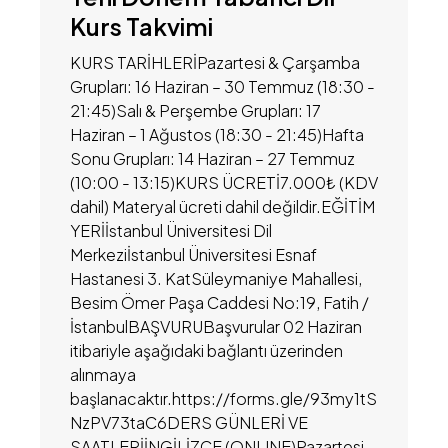
Kurs Takvimi
KURS TARİHLERİPazartesi & Çarşamba
Grupları: 16 Haziran – 30 Temmuz (18:30 -
21:45)Salı & Perşembe Grupları: 17
Haziran – 1 Ağustos (18:30 - 21:45)Hafta
Sonu Grupları: 14 Haziran – 27 Temmuz
(10:00 - 13:15)KURS ÜCRETİ7.000₺ (KDV
dahil) Materyal ücreti dahil değildir.EĞİTİM
YERİİstanbul Üniversitesi Dil
Merkeziİstanbul Üniversitesi Esnaf
Hastanesi 3. KatSüleymaniye Mahallesi,
Besim Ömer Paşa Caddesi No:19, Fatih /
İstanbulBAŞVURUBaşvurular 02 Haziran
itibariyle aşağıdaki bağlantı üzerinden
alınmaya
başlanacaktır.https://forms.gle/93my1tS
NzPV73taC6DERS GÜNLERİ VE
SAATLERİİNGİLİZCE (ONLINE)Pazartesi