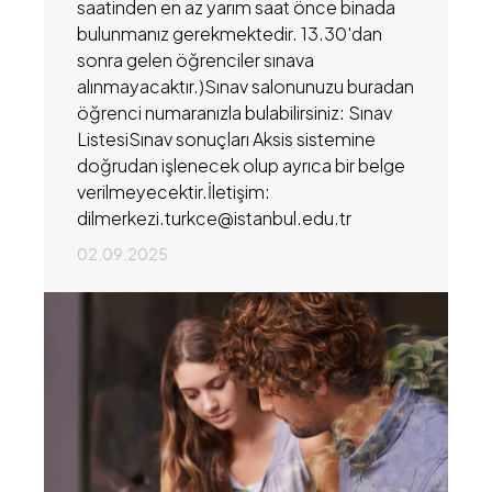
saatinden en az yarım saat önce binada
bulunmanız gerekmektedir. 13.30'dan
sonra gelen öğrenciler sınava
alınmayacaktır.)Sınav salonunuzu buradan
öğrenci numaranızla bulabilirsiniz: Sınav
ListesiSınav sonuçları Aksis sistemine
doğrudan işlenecek olup ayrıca bir belge
verilmeyecektir.İletişim:
dilmerkezi.turkce@istanbul.edu.tr
02.09.2025