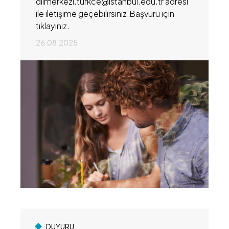
dilmerkezi.turkce@istanbul.edu.tr adresi
ile iletişime geçebilirsiniz.Başvuru için
tıklayınız.
26.08.2025
DUYURU