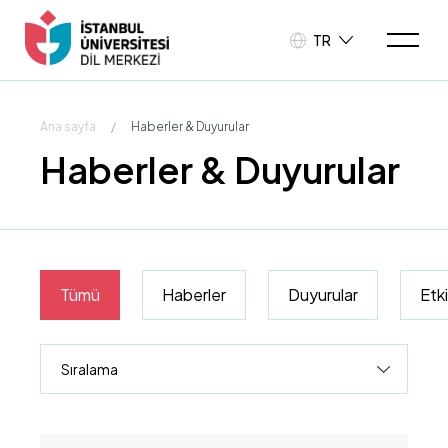
TR
Ana sayfa
/
Haberler & Duyurular
Haberler & Duyurular
Tümü
Haberler
Duyurular
Etki