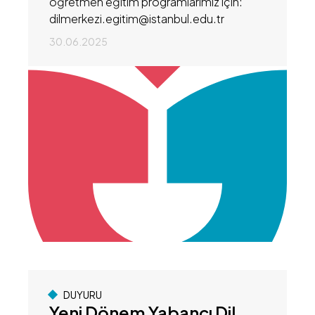
öğretmen eğitim programlarımız için:
dilmerkezi.egitim@istanbul.edu.tr
30.06.2025
DUYURU
Yeni Dönem Yabancı Dil