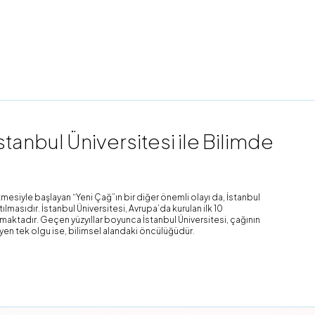
tanbul Üniversitesi ile Bilimde
mesiyle başlayan “Yeni Çağ”ın bir diğer önemli olayı da, İstanbul
lmasıdır. İstanbul Üniversitesi, Avrupa’da kurulan ilk 10
şımaktadır. Geçen yüzyıllar boyunca İstanbul Üniversitesi, çağının
yen tek olgu ise, bilimsel alandaki öncülüğüdür.