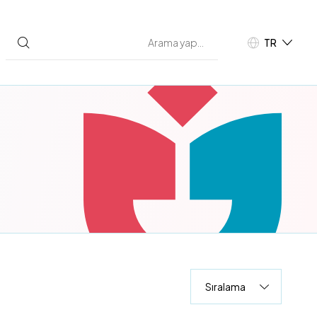
TR
EN