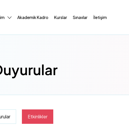
tim
Akademik Kadro
Kurslar
Sınavlar
İletişim
Duyurular
rular
Etkinlikler