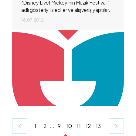
"Disney Live! Mickey’nin Müzik Festivali"
adlı gösteriyi izlediler ve alışveriş yaptılar.
18.07.2012
1
2
...
9
10
11
12
13