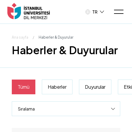
TR
Ana sayfa
/
Haberler & Duyurular
Haberler & Duyurular
Tümü
Haberler
Duyurular
Etki