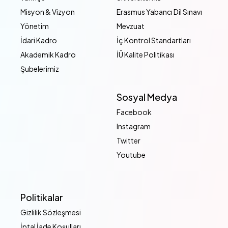
Misyon & Vizyon
Erasmus Yabancı Dil Sınavı
Yönetim
Mevzuat
İdari Kadro
İç Kontrol Standartları
Akademik Kadro
İÜ Kalite Politikası
Şubelerimiz
Sosyal Medya
Facebook
Instagram
Twitter
Youtube
Politikalar
Gizlilik Sözleşmesi
İptal İade Koşulları