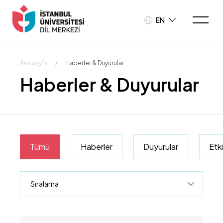
EN
Ana sayfa
/
Haberler & Duyurular
Haberler & Duyurular
Tümü
Haberler
Duyurular
Etki