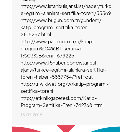
http://www.istanbulajansi.ist/haber/turkc
e-egitimi-alanlara-sertifika-toreni/55569
http://www.bugun.com.tr/gundem/-
katip-programi-sertifika-toreni-
2105257.html
http://www.palo.com.tr/a/katip-
program%C4%B1-sertifika-
t%C3%B6reni-1679225
http://www.f5haber.com/istanbul-
ajansi/turkce-egitimi-alanlara-sertifika-
toreni-haberi-5887754/?ref=out
http://tr.wikiwet.org/w/katip-programi-
sertifika-toreni
http://etkinlikgazetesi.com/Katip-
Program-Sertifika-Treni-742768.html
15.07.2016