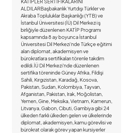
KATİPLER SERTİFİKALARINI
ALDILARBaşbakanlık Yurtdışı Türkler ve
Akraba Topluluklar Başkanlığı (YTB) ve
İstanbul Üniversitesi (İÜ) Dil Merkezi iş
birliğiyle düzenlenen KATİP Programı
kapsamında 8 ay boyunca İstanbul
Üniversitesi Dil Merkezi’nde Türkçe eğitimi
alan diplomat, akademisyen ve
bürokratlara sertifikaları törenle takdim
edildi.İÜ Dil Merkezi'nde düzenlenen
sertifika töreninde Güney Afrika, Fildişi
Sahili, Kırgızistan, Karadağ, Kosova,
Pakistan, Sudan, Kolombiya, Tayvan,
Afganistan, Pakistan, Irak, Moğolistan,
Yemen, Gine, Meksika, Vietnam, Kamerun,
Litvanya, Gabon, Cibuti, Gambiya gibi 24
ülkeden farklı ülkeden gelen ve ülkelerinde
diplomat, akademisyen, kamu görevlisi ve
bürokrat olarak görev yapan kursiyerler