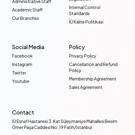
Administrative Staff
Internal Control
Academic Staff
Standards
Our Branches
İÜ Kalite Politikası
Social Media
Policy
Facebook
Privacy Policy
Instagram
Cancellation and Refund
Policy
Twitter
Membership Agreement
Youtube
Sales Agreement
Contact
İÜ Esnaf Hastanesi 3. Kat Süleymaniye Mahallesi Besim
Ömer Paşa Caddesi No: 19 Fatih/İstanbul