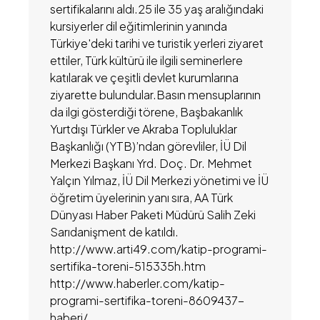
sertifikalarını aldı.25 ile 35 yaş aralığındaki
kursiyerler dil eğitimlerinin yanında
Türkiye'deki tarihi ve turistik yerleri ziyaret
ettiler, Türk kültürü ile ilgili seminerlere
katılarak ve çeşitli devlet kurumlarına
ziyarette bulundular.Basın mensuplarının
da ilgi gösterdiği törene, Başbakanlık
Yurtdışı Türkler ve Akraba Topluluklar
Başkanlığı (YTB)’ndan görevliler, İÜ Dil
Merkezi Başkanı Yrd. Doç. Dr. Mehmet
Yalçın Yılmaz, İÜ Dil Merkezi yönetimi ve İÜ
öğretim üyelerinin yanı sıra, AA Türk
Dünyası Haber Paketi Müdürü Salih Zeki
Sarıdanişment de katıldı.
http://www.arti49.com/katip-programi-
sertifika-toreni-515335h.htm
http://www.haberler.com/katip-
programi-sertifika-toreni-8609437-
haberi/