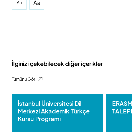
Aa
Aa
İlginizi çekebilecek diğer içerikler
Tümünü Gör
İstanbul Üniversitesi Dil
ERASM
Merkezi Akademik Türkçe
TALEP
Kursu Programı