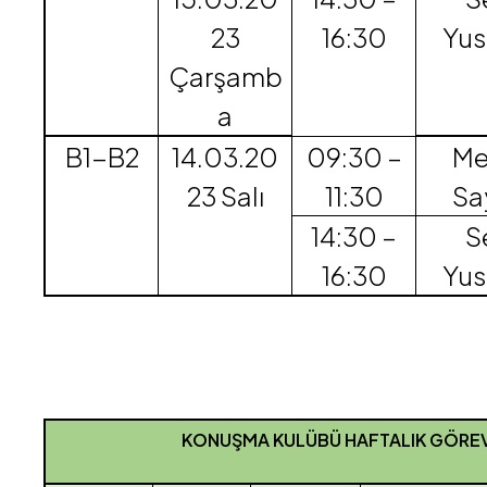
23
16:30
Yus
Çarşamb
a
B1-B2
14.03.20
09:30 –
Me
23 Salı
11:30
Sa
14:30 –
S
16:30
Yus
KONUŞMA KULÜBÜ HAFTALIK GÖRE