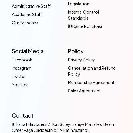
Legislation
Administrative Staff
Internal Control
Academic Staff
Standards
Our Branches
İÜ Kalite Politikası
Social Media
Policy
Facebook
Privacy Policy
Instagram
Cancellation and Refund
Policy
Twitter
Membership Agreement
Youtube
Sales Agreement
Contact
İÜ Esnaf Hastanesi 3. Kat Süleymaniye Mahallesi Besim
Ömer Paşa Caddesi No: 19 Fatih/İstanbul