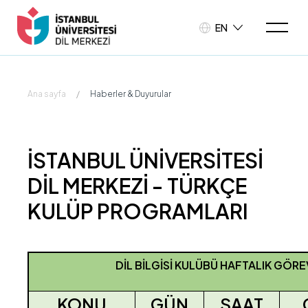
EN
Ana sayfa
/
Haberler & Duyurular
İSTANBUL ÜNİVERSİTESİ
DİL MERKEZİ - TÜRKÇE
KULÜP PROGRAMLARI
DİL BİLGİSİ KULÜBÜ HAFTALIK GÖR
KONU
GÜN
SAAT