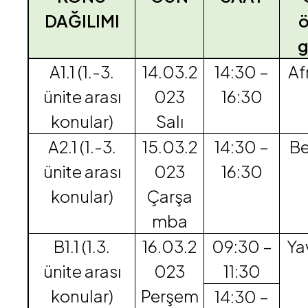
DAĞILIMI
ö
g
A1.1 (1.-3.
14.03.2
14:30 –
Af
ünite arası
023
16:30
konular)
Salı
A2.1 (1.-3.
15.03.2
14:30 –
Be
ünite arası
023
16:30
konular)
Çarşa
mba
B1.1 (1.3.
16.03.2
09:30 –
Ya
ünite arası
023
11:30
konular)
Perşem
14:30 –