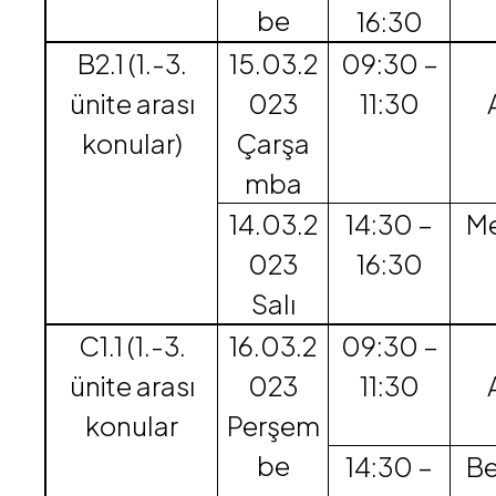
be
16:30
B2.1 (1.-3.
15.03.2
09:30 –
ünite arası
023
11:30
konular)
Çarşa
mba
14.03.2
14:30 –
Me
023
16:30
Salı
C1.1 (1.-3.
16.03.2
09:30 –
ünite arası
023
11:30
konular
Perşem
be
14:30 –
Be