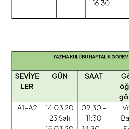
16:30
YAZMA KULÜBÜ HAFTALIK GÖREV
SEVİYE
GÜN
SAAT
Gö
LER
öğ
gör
A1-A2
14.03.20
09:30 –
V
23 Salı
11:30
Ba
15.03.20
14:30 –
S