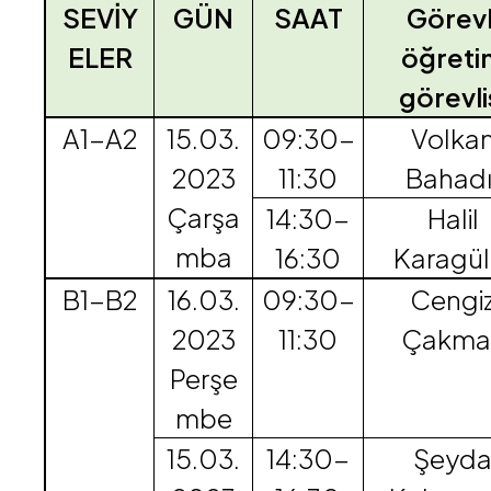
SEVİY
GÜN
SAAT
Görevl
ELER
öğreti
görevli
A1-A2
15.03.
09:30-
Volka
2023
11:30
Bahadı
Çarşa
14:30-
Halil
mba
16:30
Karagül
B1-B2
16.03.
09:30-
Cengi
2023
11:30
Çakma
Perşe
mbe
15.03.
14:30-
Şeyd