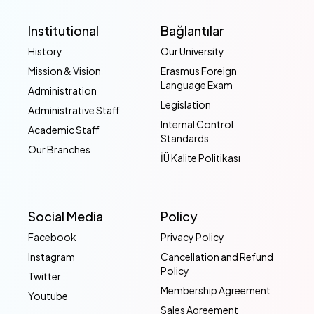
Institutional
Bağlantılar
History
Our University
Mission & Vision
Erasmus Foreign
Language Exam
Administration
Legislation
Administrative Staff
Internal Control
Academic Staff
Standards
Our Branches
İÜ Kalite Politikası
Social Media
Policy
Facebook
Privacy Policy
Instagram
Cancellation and Refund
Policy
Twitter
Membership Agreement
Youtube
Sales Agreement