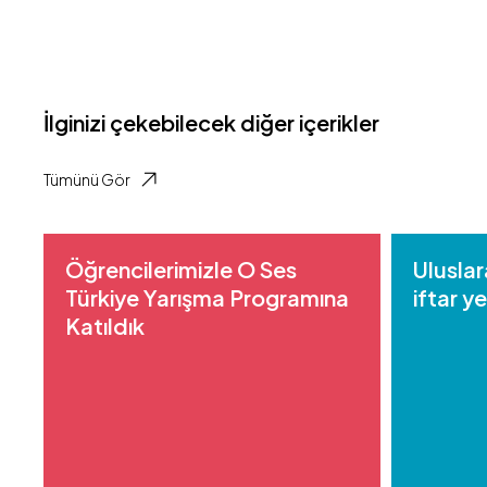
İlginizi çekebilecek diğer içerikler
Tümünü Gör
Öğrencilerimizle O Ses
Uluslar
Türkiye Yarışma Programına
iftar y
Katıldık