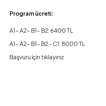
Program ücreti:
A1- A2- B1- B2: 6400 TL
A1- A2- B1- B2 - C1: 8000 TL
Başvuru için tıklayınız