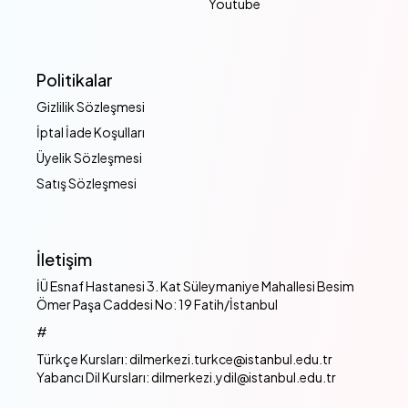
Youtube
Politikalar
Gizlilik Sözleşmesi
İptal İade Koşulları
Üyelik Sözleşmesi
Satış Sözleşmesi
İletişim
İÜ Esnaf Hastanesi 3. Kat Süleymaniye Mahallesi Besim
Ömer Paşa Caddesi No: 19 Fatih/İstanbul
#
Türkçe Kursları: dilmerkezi.turkce@istanbul.edu.tr
Yabancı Dil Kursları: dilmerkezi.ydil@istanbul.edu.tr