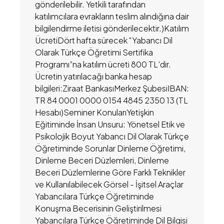
gönderilebilir. Yetkili tarafından
katılımcılara evrakların teslim alındığına dair
bilgilendirme iletisi gönderilecektir.)Katılım
ÜcretiDört hafta sürecek “Yabancı Dil
Olarak Türkçe Öğretimi Sertifika
Programı”na katılım ücreti 800 TL’dir.
Ücretin yatırılacağı banka hesap
bilgileri:Ziraat BankasıMerkez ŞubesiIBAN:
TR 84 0001 0000 0154 4845 2350 13 (TL
Hesabı)Seminer KonularıYetişkin
Eğitiminde İnsan Unsuru: Yönetsel Etik ve
Psikolojik Boyut Yabancı Dil Olarak Türkçe
Öğretiminde Sorunlar Dinleme Öğretimi,
Dinleme Beceri Düzlemleri, Dinleme
Beceri Düzlemlerine Göre Farklı Teknikler
ve Kullanılabilecek Görsel - İşitsel Araçlar
Yabancılara Türkçe Öğretiminde
Konuşma Becerisinin Geliştirilmesi
Yabancılara Türkçe Öğretiminde Dil Bilgisi