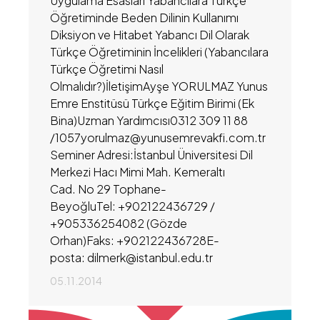
Uygulama Esasları Yabancılara Türkçe
Öğretiminde Beden Dilinin Kullanımı
Diksiyon ve Hitabet Yabancı Dil Olarak
Türkçe Öğretiminin İncelikleri (Yabancılara
Türkçe Öğretimi Nasıl
Olmalıdır?)İletişimAyşe YORULMAZ Yunus
Emre Enstitüsü Türkçe Eğitim Birimi (Ek
Bina)Uzman Yardımcısı0312 309 11 88
/1057yorulmaz@yunusemrevakfi.com.tr
Seminer Adresi:İstanbul Üniversitesi Dil
Merkezi Hacı Mimi Mah. Kemeraltı
Cad. No 29 Tophane-
BeyoğluTel: +902122436729 /
+905336254082 (Gözde
Orhan)Faks: +902122436728E-
posta: dilmerk@istanbul.edu.tr
05.11.2014