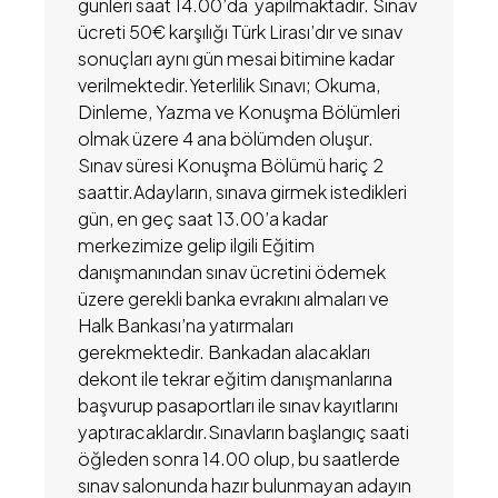
günleri saat 14.00’da yapılmaktadır. Sınav
ücreti 50€ karşılığı Türk Lirası’dır ve sınav
sonuçları aynı gün mesai bitimine kadar
verilmektedir.Yeterlilik Sınavı; Okuma,
Dinleme, Yazma ve Konuşma Bölümleri
olmak üzere 4 ana bölümden oluşur.
Sınav süresi Konuşma Bölümü hariç 2
saattir.Adayların, sınava girmek istedikleri
gün, en geç saat 13.00’a kadar
merkezimize gelip ilgili Eğitim
danışmanından sınav ücretini ödemek
üzere gerekli banka evrakını almaları ve
Halk Bankası’na yatırmaları
gerekmektedir. Bankadan alacakları
dekont ile tekrar eğitim danışmanlarına
başvurup pasaportları ile sınav kayıtlarını
yaptıracaklardır.Sınavların başlangıç saati
öğleden sonra 14.00 olup, bu saatlerde
sınav salonunda hazır bulunmayan adayın