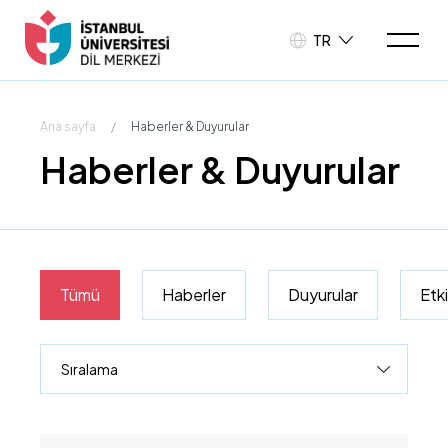
TR
Ana sayfa
/
Haberler & Duyurular
Haberler & Duyurular
Tümü
Haberler
Duyurular
Etki