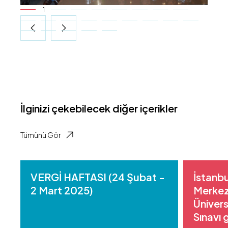
1
İlginizi çekebilecek diğer içerikler
Tümünü Gör
VERGİ HAFTASI (24 Şubat -
İstanbu
2 Mart 2025)
Merkez
Üniver
Sınavı 