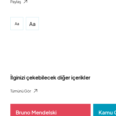
Paylaş
Aa
Aa
İlginizi çekebilecek diğer içerikler
Tümünü Gör
Bruno Mendelski
Kamu Gö