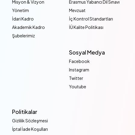
Misyon & Vizyon
Erasmus Yabancı Dil Sınavı
Yönetim
Mevzuat
İdari Kadro
İç Kontrol Standartları
Akademik Kadro
İÜ Kalite Politikası
Şubelerimiz
Sosyal Medya
Facebook
Instagram
Twitter
Youtube
Politikalar
Gizlilik Sözleşmesi
İptal İade Koşulları