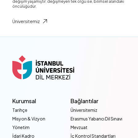
değişim yaşamıştır; değişmeyen tek olgu ise, bilimsel alandaki
öncülüğüdür.
Üniversitemiz
Kurumsal
Bağlantılar
Tarihçe
Üniversitemiz
Misyon & Vizyon
Erasmus Yabancı Dil Sınavı
Yönetim
Mevzuat
İdari Kadro
İç Kontrol Standartları