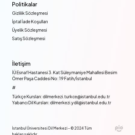
Politikalar
Gizlilik Sözleşmesi
İptal İade Koşulları
Üyelik Sözleşmesi
Satış Sözleşmesi
İletişim
İÜ Esnaf Hastanesi 3. Kat Süleymaniye Mahallesi Besim
Ömer Paşa Caddesi No: 19 Fatih/İstanbul
#
Türkçe Kursları: dilmerkezi.turkce@istanbul.edu.tr
Yabancı Dil Kursları: dilmerkezi.ydil@istanbul.edu.tr
İstanbul Üniversitesi Dil Merkezi - © 2024 Tüm
hakları saklıdır.