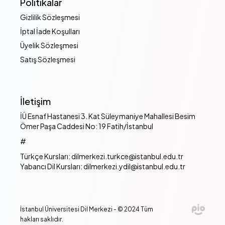
Politikalar
Gizlilik Sözleşmesi
İptal İade Koşulları
Üyelik Sözleşmesi
Satış Sözleşmesi
İletişim
İÜ Esnaf Hastanesi 3. Kat Süleymaniye Mahallesi Besim
Ömer Paşa Caddesi No: 19 Fatih/İstanbul
#
Türkçe Kursları: dilmerkezi.turkce@istanbul.edu.tr
Yabancı Dil Kursları: dilmerkezi.ydil@istanbul.edu.tr
İstanbul Üniversitesi Dil Merkezi - © 2024 Tüm
hakları saklıdır.