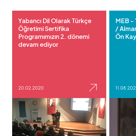
Yabancı Dil Olarak Türkçe
MEB - 
Öğretimi Sertifika
/ Alman
Programımızın 2. dönemi
Ön Kay
devam ediyor
20.02.2020
11.08.20