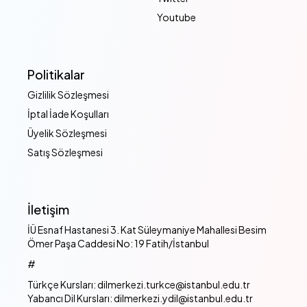
Youtube
Politikalar
Gizlilik Sözleşmesi
İptal İade Koşulları
Üyelik Sözleşmesi
Satış Sözleşmesi
İletişim
İÜ Esnaf Hastanesi 3. Kat Süleymaniye Mahallesi Besim
Ömer Paşa Caddesi No: 19 Fatih/İstanbul
#
Türkçe Kursları: dilmerkezi.turkce@istanbul.edu.tr
Yabancı Dil Kursları: dilmerkezi.ydil@istanbul.edu.tr