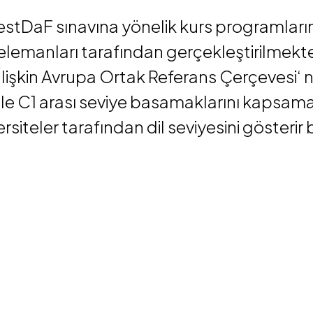
stDaF sınavına yönelik kurs programları
emanları tarafından gerçekleştirilmektedi
e İlişkin Avrupa Ortak Referans Çerçevesi‘ 
e C1 arası seviye basamaklarını kapsamakt
siteler tarafından dil seviyesini gösterir