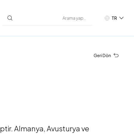
TR
EN
Geri Dön
ptir. Almanya, Avusturya ve