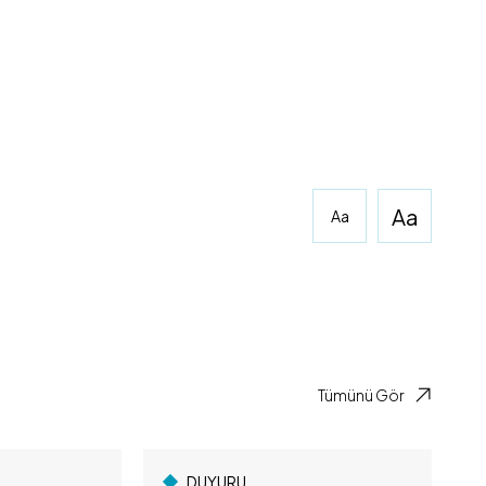
Aa
Aa
Tümünü Gör
DUYURU