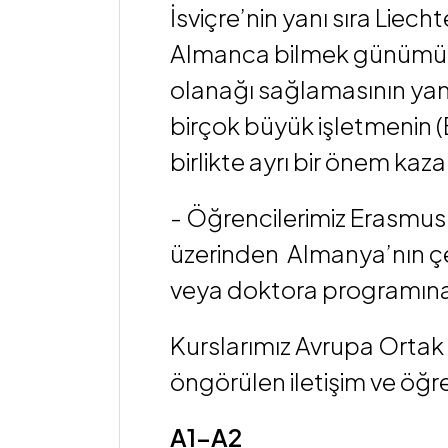
İsviçre’nin yanı sıra Lie
Almanca bilmek günümüzde
olanağı sağlamasının yanı 
birçok büyük işletmenin (
birlikte ayrı bir önem ka
- Öğrencilerimiz Erasmus
üzerinden Almanya’nın çeş
veya doktora programına 
Kurslarımız Avrupa Ortak D
öngörülen iletişim ve öğr
A1-A2