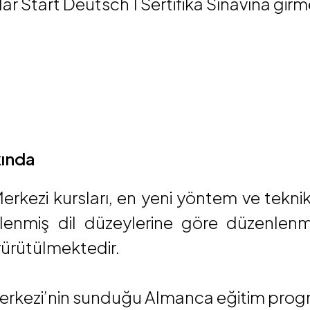
ar Start Deutsch 1 Sertifika Sınavına girm
kında
 Merkezi kursları, en yeni yöntem ve tek
lirlenmiş dil düzeylerine göre düzenlen
ürütülmektedir.
 Merkezi’nin sunduğu Almanca eğitim progr