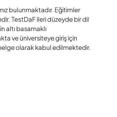
mız bulunmaktadır. Eğitimler
r. TestDaF ileri düzeyde bir dil
nin altı basamaklı
a ve üniversiteye giriş için
 belge olarak kabul edilmektedir.