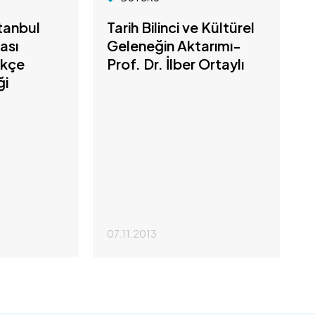
tanbul
Tarih Bilinci ve Kültürel
ası
Geleneğin Aktarımı-
rkçe
Prof. Dr. İlber Ortaylı
ği
07.11.2013