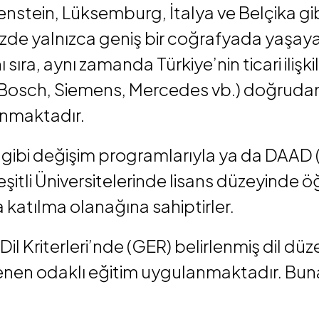
chtenstein, Lüksemburg, İtalya ve Belçika 
 yalnızca geniş bir coğrafyada yaşayan 
sıra, aynı zamanda Türkiye’nin ticari ilişk
Bosch, Siemens, Mercedes vb.) doğrudan T
zanmaktadır.
 gibi değişim programlarıyla ya da DAAD
itli Üniversitelerinde lisans düzeyinde ö
katılma olanağına sahiptirler.
il Kriterleri’nde (GER) belirlenmiş dil d
enen odaklı eğitim uygulanmaktadır. Buna 