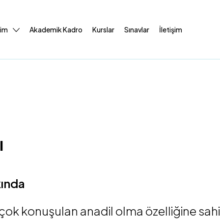
tim
Akademik Kadro
Kurslar
Sınavlar
İletişim
ı
kında
ok konuşulan anadil olma özelliğine sahi