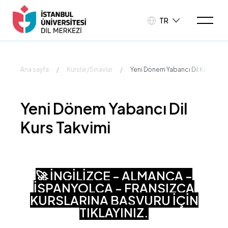
TR
Ana sayfa
/
Kurslar/Sınavlar
/
Yeni Dönem Yabancı Dil Kurs Takv
Yeni Dönem Yabancı Dil
Kurs Takvimi
🚀 İNGİLİZCE - ALMANCA -
İSPANYOLCA - FRANSIZCA
KURSLARINA BAŞVURU İÇİN
TIKLAYINIZ.