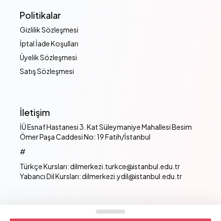
Politikalar
Gizlilik Sözleşmesi
İptal İade Koşulları
Üyelik Sözleşmesi
Satış Sözleşmesi
İletişim
İÜ Esnaf Hastanesi 3. Kat Süleymaniye Mahallesi Besim
Ömer Paşa Caddesi No: 19 Fatih/İstanbul
#
Türkçe Kursları: dilmerkezi.turkce@istanbul.edu.tr
Yabancı Dil Kursları: dilmerkezi.ydil@istanbul.edu.tr
İstanbul Üniversitesi Dil Merkezi - © 2024 Tüm